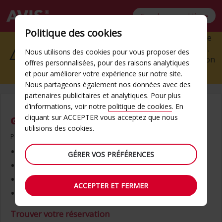
Signaler un problème
Form
Politique des cookies
Nous sommes désolés, les informations de cette
errors
page ne peuvent pas être soumises à nouveau.
Nous utilisons des cookies pour vous proposer des
Veuillez ré-entrer vos informations de réservation
offres personnalisées, pour des raisons analytiques
et les soumettre une nouvelle fois.
et pour améliorer votre expérience sur notre site.
Nous partageons également nos données avec des
partenaires publicitaires et analytiques. Pour plus
d’informations, voir notre
politique de cookies
. En
cliquant sur ACCEPTER vous acceptez que nous
GAGNEZ DU TEMPS AVEC QUICKPASS
utilisions des cookies.
Pour commencer, vous aurez besoin de ce qui suit :
Permis de conduire
GÉRER VOS PRÉFÉRENCES
Carte de paiement (si requise)
Numéro de réservation
ACCEPTER ET FERMER
Adresse e-mail utilisée pour la réservation
Trouver votre réservation