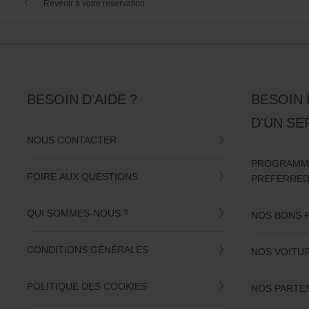
Revenir à votre réservation
o
formulaire
n
s
f
o
r
S
BESOIN D'AIDE ?
BESOIN 
c
D'UN SE
r
e
NOUS CONTACTER
e
PROGRAMME 
n
FOIRE AUX QUESTIONS
PREFERRE
R
e
a
QUI SOMMES-NOUS ?
NOS BONS 
d
e
CONDITIONS GÉNÉRALES
NOS VOITU
r
U
s
POLITIQUE DES COOKIES
NOS PARTE
e