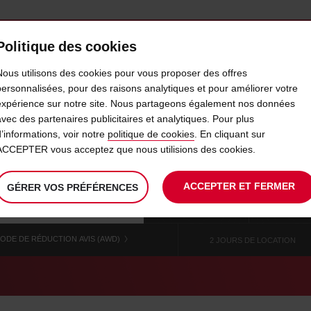
Politique des cookies
AVIS MAROC
PROFESSIONNELS
Nous utilisons des cookies pour vous proposer des offres
personnalisées, pour des raisons analytiques et pour améliorer votre
expérience sur notre site. Nous partageons également nos données
NGER LE LIEU, LA DATE OU L'H
avec des partenaires publicitaires et analytiques. Pour plus
d’informations, voir notre
politique de cookies
. En cliquant sur
ACCEPTER vous acceptez que nous utilisions des cookies.
ACCEPTER ET FERMER
GÉRER VOS PRÉFÉRENCES
La
choisir
date
L’h
08
10
date
de
de
de
SAM.
:
de
modifier
début
dép
Utilisez votre emplacement
AOÛT
départ
cho
choisie
est
est
ODE DE RÉDUCTION AVIS (AWD)
2 JOURS DE LOCATION
le