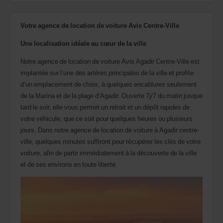
indiquer
votre
numéro
Votre agence de location de voiture Avis Centre-Ville
AWD
(Remise
Une localisation idéale au cœur de la ville
internationale
Avis).
Notre agence de location de voiture Avis Agadir Centre-Ville est
Vous
implantée sur l’une des artères principales de la ville et profite
pouvez
réserver
d’un emplacement de choix, à quelques encablures seulement
un
de la Marina et de la plage d’Agadir. Ouverte 7j/7 du matin jusque
véhicule
tard le soir, elle vous permet un retrait et un dépôt rapides de
utilitaire
ou
votre véhicule, que ce soit pour quelques heures ou plusieurs
un
jours. Dans notre agence de location de voiture à Agadir centre-
scooter
ville, quelques minutes suffiront pour récupérer les clés de votre
si
voiture, afin de partir immédiatement à la découverte de la ville
ceux-
ci
et de ses environs en toute liberté.
sont
disponibles
dans
votre
agence.