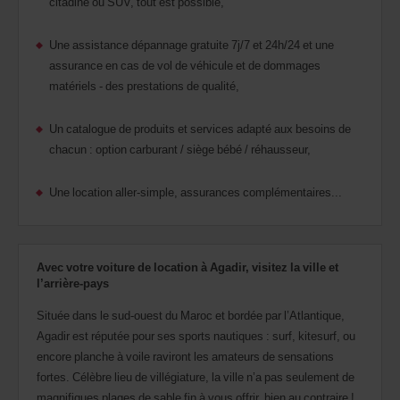
citadine ou SUV, tout est possible,
Une assistance dépannage gratuite 7j/7 et 24h/24 et une
assurance en cas de vol de véhicule et de dommages
matériels - des prestations de qualité,
Un catalogue de produits et services adapté aux besoins de
chacun : option carburant / siège bébé / réhausseur,
Une location aller-simple, assurances complémentaires...
Avec votre voiture de location à Agadir, visitez la ville et
l’arrière-pays
Située dans le sud-ouest du Maroc et bordée par l’Atlantique,
Agadir est réputée pour ses sports nautiques : surf, kitesurf, ou
encore planche à voile raviront les amateurs de sensations
fortes. Célèbre lieu de villégiature, la ville n’a pas seulement de
magnifiques plages de sable fin à vous offrir, bien au contraire !