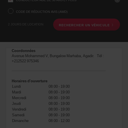
voulez
prendre
votre
CODE DE RÉDUCTION AVIS (AWD)
véhicule
à
2 JOURS DE LOCATION
RECHERCHER UN VÉHICULE
l’aide
du
formulaire
de
recherche
Coordonnées
ci-
Avenue Mohammed V, Bungalow Marhaba, Agadir. Tél :
dessous.
+212522 975346
Veuillez
indiquer
ensuite
vos
Horaires d'ouverture
dates
Lundi
08:00 - 19:00
de
Mardi
08:00 - 19:00
départ
Mercredi
08:00 - 19:00
et
de
Jeudi
08:00 - 19:00
retour.
Vendredi
08:00 - 19:00
Vous
Samedi
08:00 - 19:00
pouvez
Dimanche
08:00 - 12:00
également