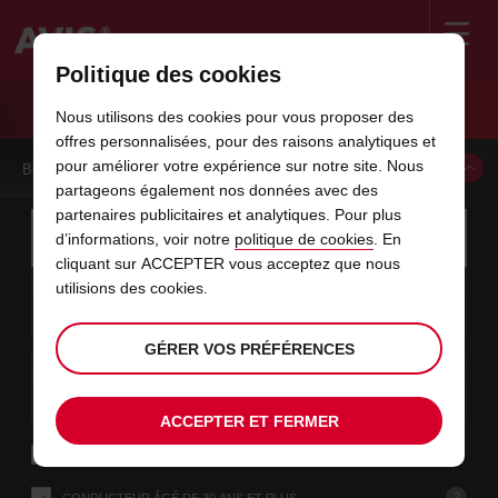
Politique des cookies
Welcome
to
Nous utilisons des cookies pour vous proposer des
Avis
LOCATION DE VOITURE AGADIR CENTRE-VILLE
offres personnalisées, pour des raisons analytiques et
pour améliorer votre expérience sur notre site. Nous
BOOK A CAR FROM THIS LOCATION
partageons également nos données avec des
partenaires publicitaires et analytiques. Pour plus
Instructions
Ignorer
Rechercher
d’informations, voir notre
politique de cookies
. En
une
Utilis
for
agence
les
cliquant sur ACCEPTER vous acceptez que nous
Screen
date
La
choisir
L’heure
choisir
temps
temps
utilisions des cookies.
09
10
de
date
de
de
de
depui
depui
DIM.
liens
Reader
:00
début
de
modifier
départ
modifier
(minut
(heure
AOÛT
départ
choisie
Users:
contenus
choisie
est
GÉRER VOS PRÉFÉRENCES
Agadir
est
Skip
date
Actuel
choisir
time
L’heure
choisir
temps
temps
-
le
screen
dans
11
10
de
de
to
de
de
jusqu’
jusqu’
MAR
MAR.
reader
:00
(In
fin
modifier
départ
modifier
(heure
(minut
AOÛT
instructions
town
ce
choisie
Indiquez
ACCEPTER ET FERMER
location)
est
l’agence
formulaire
RETOUR À UNE AGENCE DIFFÉRENTE
où
vous
?
CONDUCTEUR ÂGÉ DE 30 ANS ET PLUS