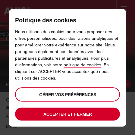
Politique des cookies
Welcome
to
Nous utilisons des cookies pour vous proposer des
Avis
LOUER UNE VOITURE AVEC AVIS MAROC :
offres personnalisées, pour des raisons analytiques et
pour améliorer votre expérience sur notre site. Nous
DÉPANNAGE ET ASSISTANCE
partageons également nos données avec des
partenaires publicitaires et analytiques. Pour plus
Avis Maroc : expertise location voiture au Maroc
d’informations, voir notre
politique de cookies
. En
cliquant sur ACCEPTER vous acceptez que nous
utilisions des cookies.
RÉSERVER UN
VÉHICULE
GÉRER VOS PRÉFÉRENCES
Où que vous soyez, Avis Maroc vous garantit une
assistance
ACCEPTER ET FERMER
Assistance gratuite 24h/24 et 7j/7 lors de votre location de voiture au
Maroc