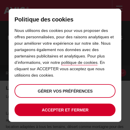
Politique des cookies
Welcome
to
Nous utilisons des cookies pour vous proposer des
Avis
LOCATION DE 4X4 AU MAROC AVEC AVIS
offres personnalisées, pour des raisons analytiques et
pour améliorer votre expérience sur notre site. Nous
partageons également nos données avec des
Avis Maroc : expertise location voiture au Maroc
partenaires publicitaires et analytiques. Pour plus
d’informations, voir notre
politique de cookies
. En
cliquant sur ACCEPTER vous acceptez que nous
RÉSERVER UN
VÉHICULE
utilisions des cookies.
Location de 4x4 au Maroc avec Avis
GÉRER VOS PRÉFÉRENCES
Louer un 4x4 au Maroc
ACCEPTER ET FERMER
Laissez-vous tenter par le 4x4 de location Santa Fe, confortable,
agréable à conduire et performant ! Avis vous propose des voitures de
location adaptées à tous les terrains, désert comme montagne pour des