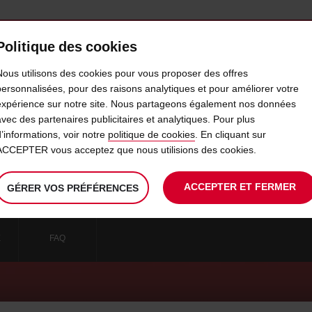
Politique des cookies
AVIS MAROC
PROFESSIONNELS
Nous utilisons des cookies pour vous proposer des offres
personnalisées, pour des raisons analytiques et pour améliorer votre
expérience sur notre site. Nous partageons également nos données
IENTS AVIS MAROC LOCATION
avec des partenaires publicitaires et analytiques. Pour plus
d’informations, voir notre
politique de cookies
. En cliquant sur
ACCEPTER vous acceptez que nous utilisions des cookies.
is Maroc : expertise location voiture au Ma
ACCEPTER ET FERMER
GÉRER VOS PRÉFÉRENCES
E
FAQ