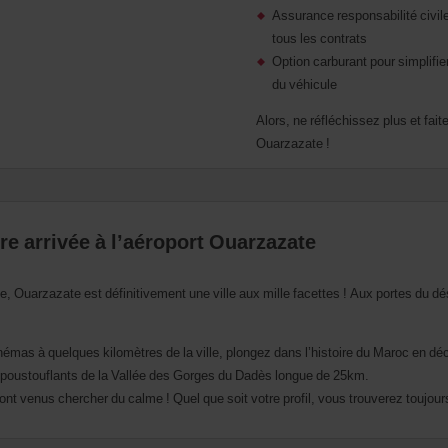
Assurance responsabilité civil
tous les contrats
Option carburant pour simplifier
du véhicule
Alors, ne réfléchissez plus et fai
Ouarzazate !
tre arrivée à l’aéroport Ouarzazate
, Ouarzazate est définitivement une ville aux mille facettes ! Aux portes du dése
cinémas à quelques kilomètres de la ville, plongez dans l’histoire du Maroc en 
 époustouflants de la Vallée des Gorges du Dadès longue de 25km.
ont venus chercher du calme ! Quel que soit votre profil, vous trouverez toujo