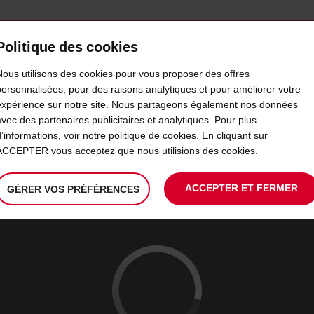
Politique des cookies
AVIS MAROC
PROFESSIONNELS
Nous utilisons des cookies pour vous proposer des offres
personnalisées, pour des raisons analytiques et pour améliorer votre
expérience sur notre site. Nous partageons également nos données
 DE VOITURE OUARZAZATE
avec des partenaires publicitaires et analytiques. Pour plus
d’informations, voir notre
politique de cookies
. En cliquant sur
ACCEPTER vous acceptez que nous utilisions des cookies.
La
choisir
date
L’h
10
10
date
de
de
de
LUN.
:
de
modifier
début
dép
Utilisez votre emplacement
AOÛT
ACCEPTER ET FERMER
GÉRER VOS PRÉFÉRENCES
départ
cho
choisie
est
est
le