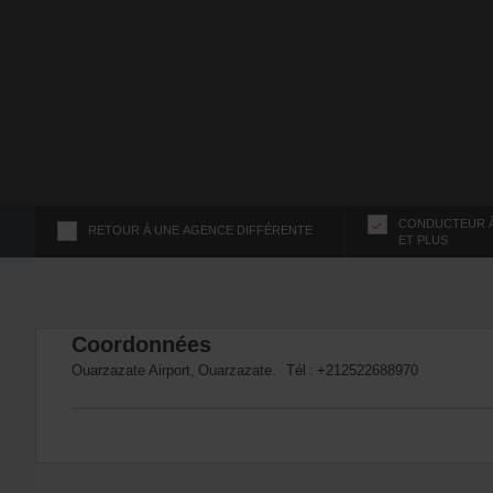
s
f
o
r
S
c
r
e
e
n
CONDUCTEUR Â
RETOUR À UNE AGENCE DIFFÉRENTE
ET PLUS
R
e
a
d
Coordonnées
e
r
Ouarzazate Airport, Ouarzazate. Tél :
+212522688970
U
s
e
r
s