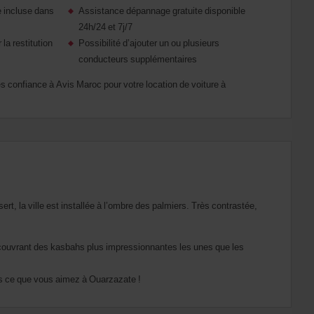
e incluse dans
Assistance dépannage gratuite disponible
24h/24 et 7j/7
 la restitution
Possibilité d’ajouter un ou plusieurs
conducteurs supplémentaires
tes confiance à Avis Maroc pour votre location de voiture à
rt, la ville est installée à l’ombre des palmiers. Très contrastée,
découvrant des kasbahs plus impressionnantes les unes que les
urs ce que vous aimez à Ouarzazate !