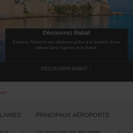
Découvrez Rabat
Explorez Rabat et ses alentours grâce à la location d'une
voiture dans l'agence Avis Rabat.
DÉCOUVRIR RABAT
port
LAIRES
PRINCIPAUX AÉROPORTS
ANCA
LOCATION VOITURE AÉROPORT