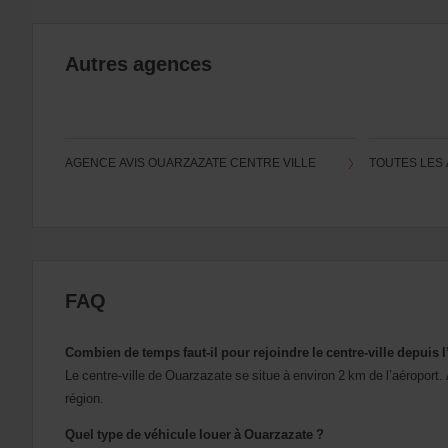
si
ceux-
ci
sont
Autres agences
disponibles
dans
votre
agence.
AGENCE AVIS OUARZAZATE CENTRE VILLE
TOUTES LES
FAQ
Combien de temps faut-il pour rejoindre le centre-ville depuis 
Le centre-ville de Ouarzazate se situe à environ 2 km de l’aéropor
région.
Quel type de véhicule louer à Ouarzazate ?