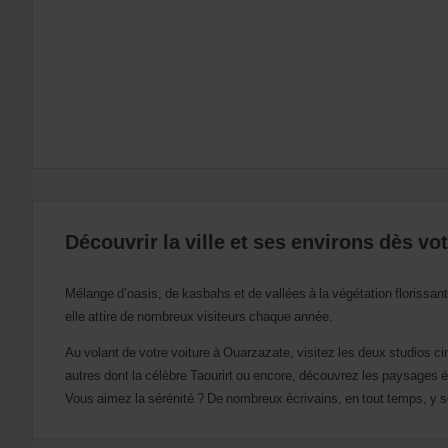
de
départ
et
de
retour.
Vous
pouvez
également
indiquer
votre
numéro
AWD
(Remise
Découvrir la ville et ses environs dès vo
internationale
Avis).
Vous
Mélange d’oasis, de kasbahs et de vallées à la végétation florissante
pouvez
elle attire de nombreux visiteurs chaque année.
réserver
un
Au volant de votre voiture à Ouarzazate, visitez les deux studios 
véhicule
autres dont la célèbre Taourirt ou encore, découvrez les paysages
utilitaire
ou
Vous aimez la sérénité ? De nombreux écrivains, en tout temps, y s
un
scooter