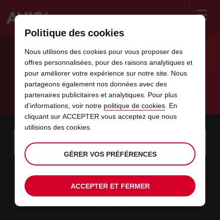
Politique des cookies
Welcome
to
Nous utilisons des cookies pour vous proposer des
Avis
LOCATION VOITURE OUJDA -
offres personnalisées, pour des raisons analytiques et
pour améliorer votre expérience sur notre site. Nous
DÉCOUVREZ LE MAROC ORIENTAL
partageons également nos données avec des
partenaires publicitaires et analytiques. Pour plus
Avis Oujda
d’informations, voir notre
politique de cookies
. En
cliquant sur ACCEPTER vous acceptez que nous
utilisions des cookies.
Instructions
Ignorer
Rechercher
une
Utili
for
agence
les
GÉRER VOS PRÉFÉRENCES
Screen
date
La
choisir
L’heure
choisir
temps
temps
08
10
de
date
de
de
de
depui
depui
SAM.
liens
Reader
:00
début
de
modifier
départ
modifier
(minut
(heure
AOÛT
départ
choisie
Users:
contenus
ACCEPTER ET FERMER
choisie
est
date
Actuel
choisir
time
L’heure
choisir
temps
temps
est
Skip
10
10
de
de
to
de
de
jusqu’
jusqu’
LUN.
le
:00
screen
dans
fin
modifier
départ
modifier
(heure
(minut
AOÛT
reader
choisie
instructions
est