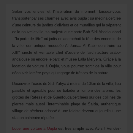
retour.
Vous
Selon vos envies et l'inspiration du moment, laissez-vous
pouvez
également
transporter par ses charmes avec avis oujda : sa médina cerclée
indiquer
d'une ceinture de jardins d'oliviers et de murailles qui la séparent
votre
de la nouvelle ville, sa majestueuse porte Bab Sidi Abdelouahad
numéro
- "la porte de tête" où jadis on accrochait la tête des ennemis de
AWD
(Remise
la ville, son antique mosquée Al Jamaa Al Kabir construire au
internationale
e
XIII
siècle et véritable chef d'œuvre de l'architecture arabo-
Avis).
andalouse ou encore le parc et musée Lalla Meryem. Grâce à la
Vous
pouvez
location de voiture à Oujda, vous pourrez sortir de la ville pour
réserver
découvrir l'arrière-pays qui regorge de trésors de la nature.
un
véhicule
Découvrez l'oasis de Sidi Yahya à moins de 10km de la ville, lieu
utilitaire
paisible et agréable pour se balader à l'ombre des arbres, les
ou
grottes de Rafess et de Guenfouda perchées sur des collines de
un
scooter
pierres mais aussi l'interminable plage de Saïda, authentique
si
village de pêcheur adossé à une falaise devenu aujourd'hui une
ceux-
station balnéaire réputée.
ci
sont
Louer une voiture à Oujda
est très simple avec Avis ! Rendez-
disponibles