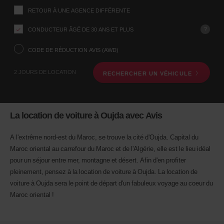
ce
Indiquez
RETOUR À UNE AGENCE DIFFÉRENTE
l’agence
formulaire
où
vous
?
CONDUCTEUR ÂGÉ DE 30 ANS ET PLUS
voulez
prendre
CODE DE RÉDUCTION AVIS (AWD)
votre
véhicule
2 JOURS DE LOCATION
RECHERCHER UN VÉHICULE
à
l’aide
du
formulaire
de
La location de voiture à Oujda avec Avis
recherche
ci-
dessous.
A l'extrême nord-est du Maroc, se trouve la cité d'Oujda. Capital du
Veuillez
Maroc oriental au carrefour du Maroc et de l'Algérie, elle est le lieu idéal
indiquer
pour un séjour entre mer, montagne et désert. Afin d'en profiter
ensuite
pleinement, pensez à la location de voiture à Oujda. La location de
vos
dates
voiture à Oujda sera le point de départ d'un fabuleux voyage au coeur du
de
Maroc oriental !
départ
et
de