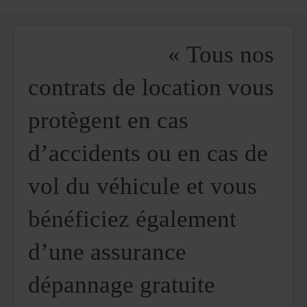
retour.
Vous
pouvez
également
« Tous nos
indiquer
votre
numéro
contrats de location vous
AWD
(Remise
protègent en cas
internationale
Avis).
Vous
d’accidents ou en cas de
pouvez
réserver
un
vol du véhicule et vous
véhicule
utilitaire
bénéficiez également
ou
un
scooter
d’une assurance
si
ceux-
ci
dépannage gratuite
sont
disponibles