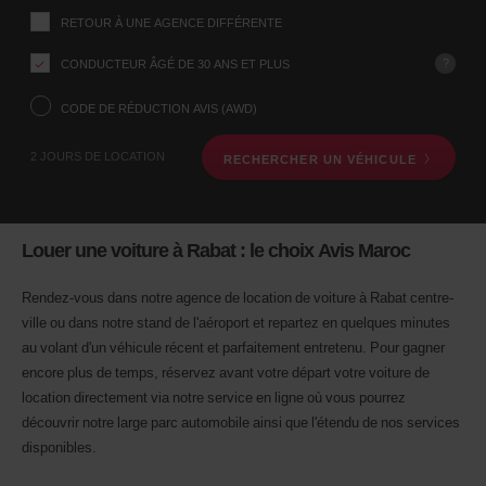
ce
Indiquez
RETOUR À UNE AGENCE DIFFÉRENTE
l’agence
formulaire
où
vous
?
CONDUCTEUR ÂGÉ DE 30 ANS ET PLUS
voulez
prendre
CODE DE RÉDUCTION AVIS (AWD)
votre
véhicule
2 JOURS DE LOCATION
RECHERCHER UN VÉHICULE
à
l’aide
du
formulaire
de
Louer une voiture à Rabat : le choix Avis Maroc
recherche
ci-
dessous.
Rendez-vous dans notre agence de location de voiture à Rabat centre-
Veuillez
ville ou dans notre stand de l'aéroport et repartez en quelques minutes
indiquer
au volant d'un véhicule récent et parfaitement entretenu. Pour gagner
ensuite
encore plus de temps, réservez avant votre départ votre voiture de
vos
dates
location directement via notre service en ligne où vous pourrez
de
découvrir notre large parc automobile ainsi que l'étendu de nos services
départ
disponibles.
et
de