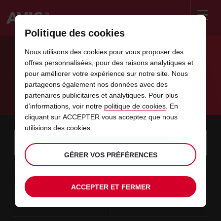
Politique des cookies
Welcome
to
Nous utilisons des cookies pour vous proposer des
Avis
LOUER UNE VOITURE À RABAT POUR
offres personnalisées, pour des raisons analytiques et
pour améliorer votre expérience sur notre site. Nous
PARTIR SUR LES ROUTES RAPIDEMENT
partageons également nos données avec des
partenaires publicitaires et analytiques. Pour plus
Avis Rabat - Location de voiture
d’informations, voir notre
politique de cookies
. En
cliquant sur ACCEPTER vous acceptez que nous
utilisions des cookies.
Instructions
Ignorer
Rechercher
une
Utili
for
agence
les
GÉRER VOS PRÉFÉRENCES
Screen
date
La
choisir
L’heure
choisir
temps
temps
10
10
de
date
de
de
de
depui
depui
LUN.
liens
Reader
:00
début
de
modifier
départ
modifier
(minut
(heure
AOÛT
départ
choisie
Users:
contenus
ACCEPTER ET FERMER
choisie
est
date
Actuel
choisir
time
L’heure
choisir
temps
temps
est
Skip
12
10
de
de
to
de
de
jusqu’
jusqu’
MER.
le
:00
screen
dans
fin
modifier
départ
modifier
(heure
(minut
AOÛT
reader
choisie
instructions
est