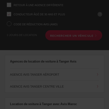
ce
Indiquez
RETOUR À UNE AGENCE DIFFÉRENTE
l’agence
formulaire
où
vous
?
CONDUCTEUR ÂGÉ DE 30 ANS ET PLUS
voulez
prendre
CODE DE RÉDUCTION AVIS (AWD)
votre
véhicule
2 JOURS DE LOCATION
RECHERCHER UN VÉHICULE
à
l’aide
du
formulaire
de
recherche
Agences de location de voiture à Tanger Avis
ci-
dessous.
Veuillez
AGENCE AVIS TANGER AÉROPORT
indiquer
ensuite
vos
AGENCE AVIS TANGER CENTRE VILLE
dates
de
départ
et
Location de voiture à Tanger avec Avis Maroc
de