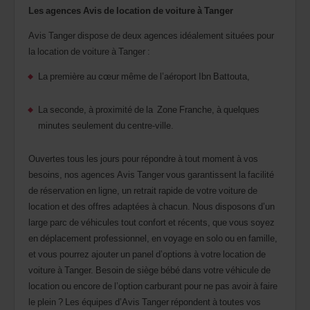
retour.
Les agences Avis de location de voiture à Tanger
Vous
pouvez
Avis Tanger dispose de deux agences idéalement situées pour
également
la location de voiture à Tanger :
indiquer
votre
La première au cœur même de l’aéroport Ibn Battouta,
numéro
AWD
(Remise
La seconde, à proximité de la Zone Franche, à quelques
internationale
minutes seulement du centre-ville.
Avis).
Vous
pouvez
Ouvertes tous les jours pour répondre à tout moment à vos
réserver
besoins, nos agences Avis Tanger vous garantissent la facilité
un
de réservation en ligne, un retrait rapide de votre voiture de
véhicule
utilitaire
location et des offres adaptées à chacun. Nous disposons d’un
ou
large parc de véhicules tout confort et récents, que vous soyez
un
en déplacement professionnel, en voyage en solo ou en famille,
scooter
si
et vous pourrez ajouter un panel d’options à votre location de
ceux-
voiture à Tanger. Besoin de siège bébé dans votre véhicule de
ci
location ou encore de l’option carburant pour ne pas avoir à faire
sont
le plein ? Les équipes d’Avis Tanger répondent à toutes vos
disponibles