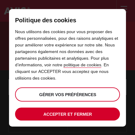
Politique des cookies
Welcome
to
Nous utilisons des cookies pour vous proposer des
Avis
AGENCES LOCATION DE VOITURE
offres personnalisées, pour des raisons analytiques et
pour améliorer votre expérience sur notre site. Nous
TANGER
partageons également nos données avec des
partenaires publicitaires et analytiques. Pour plus
Avis Tanger
d’informations, voir notre
politique de cookies
. En
cliquant sur ACCEPTER vous acceptez que nous
utilisions des cookies.
Instructions
Ignorer
Rechercher
une
Utili
for
agence
les
GÉRER VOS PRÉFÉRENCES
Screen
date
La
choisir
L’heure
choisir
temps
temps
10
10
de
date
de
de
de
depui
depui
LUN.
liens
Reader
:00
début
de
modifier
départ
modifier
(minut
(heure
AOÛT
départ
choisie
Users:
contenus
ACCEPTER ET FERMER
choisie
est
date
Actuel
choisir
time
L’heure
choisir
temps
temps
est
Skip
12
10
de
de
to
de
de
jusqu’
jusqu’
MER.
le
:00
screen
dans
fin
modifier
départ
modifier
(heure
(minut
AOÛT
reader
choisie
instructions
est