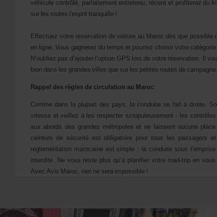
véhicule contrôlé, parfaitement entretenu, récent et profiterez du ki
s
sur les routes l'esprit tranquille !
e
r
s
Effectuez votre réservation de voiture au Maroc dès que possible 
:
en ligne. Vous gagnerez du temps et pourrez choisir votre catégorie d
Skip
N’oubliez pas d’ajouter l’option GPS lors de votre réservation. Il vo
screen
reader
bien dans les grandes villes que sur les petites routes de campagne
instructions
Indiquez
Rappel des règles de circulation au Maroc
l’agence
où
Comme dans la plupart des pays, la conduite se fait à droite.
So
vous
vitesse et veillez à les respecter scrupuleusement - les contrôle
voulez
prendre
aux abords des grandes métropoles et ne laissent aucune place
votre
ceinture de sécurité est obligatoire pour tous les passagers et
véhicule
réglementation marocaine est simple : la conduite sous l’emprise 
à
interdite.
Ne vous reste plus qu’à planifier votre road-trip en vous
l’aide
du
Avec Avis Maroc, rien ne sera impossible !
formulaire
de
recherche
ci-
dessous.