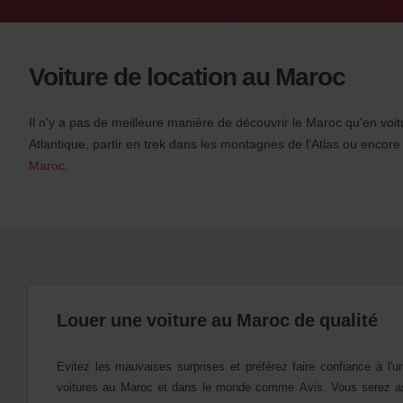
LIENS
dans
t
i
ce
o
Voiture de location au Maroc
formulaire
n
s
f
Il n'y a pas de meilleure manière de découvrir le Maroc qu'en voit
o
Atlantique, partir en trek dans les montagnes de l'Atlas ou enco
r
Maroc
S
.
c
r
e
e
n
R
e
a
Louer une voiture au Maroc de qualité
d
e
Evitez les mauvaises surprises et préférez faire confiance à l'u
r
voitures au Maroc et dans le monde comme Avis.
Vous serez as
U