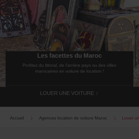
Veuillez
indiquer
ensuite
vos
dates
de
départ
et
de
retour.
Les facettes du Maroc
Vous
pouvez
Profitez du littoral, de l'arrière pays ou des villes
également
marocaines en voiture de location !
indiquer
votre
numéro
LOUER UNE VOITURE
AWD
(Remise
internationale
Avis).
Vous
Accueil
Agences location de voiture Maroc
Louer un
pouvez
réserver
un
véhicule