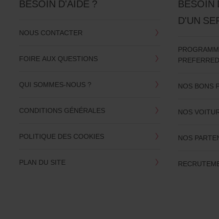
BESOIN D'AIDE ?
BESOIN 
utilitaire
ou
D'UN SE
un
scooter
NOUS CONTACTER
si
PROGRAMME 
ceux-
FOIRE AUX QUESTIONS
ci
PREFERRE
sont
disponibles
QUI SOMMES-NOUS ?
dans
NOS BONS 
votre
agence.
CONDITIONS GÉNÉRALES
NOS VOITU
POLITIQUE DES COOKIES
NOS PARTE
PLAN DU SITE
RECRUTEME