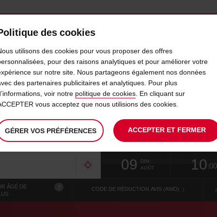
Politique des cookies
AVIS MAROC
PROFESSIONNELS
Nous utilisons des cookies pour vous proposer des offres
personnalisées, pour des raisons analytiques et pour améliorer votre
expérience sur notre site. Nous partageons également nos données
ITURE AU MAROC : ORGANIS
avec des partenaires publicitaires et analytiques. Pour plus
d’informations, voir notre
politique de cookies
. En cliquant sur
ACCEPTER vous acceptez que nous utilisions des cookies.
Avis Maroc
ACCEPTER ET FERMER
GÉRER VOS PRÉFÉRENCES
La
choisir
date
L’heu
09
10
date
de
de
de
DIM.
:00
de
modifier
début
dépar
Utilisez votre emplacement
AOÛT
départ
chois
choisie
est
R ÂGÉ DE
?
est
CODE DE RÉDUCTION AVIS (AWD)
LUS
le