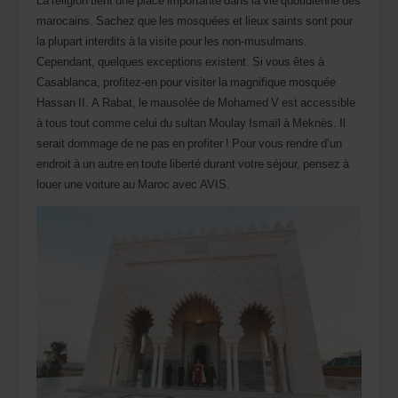
La religion tient une place importante dans la vie quotidienne des
dans
marocains. Sachez que les mosquées et lieux saints sont pour
votre
agence.
la plupart interdits à la visite pour les non-musulmans.
Cependant, quelques exceptions existent. Si vous êtes à
Casablanca, profitez-en pour visiter la magnifique mosquée
Hassan II. A Rabat, le mausolée de Mohamed V est accessible
à tous tout comme celui du sultan Moulay Ismaïl à Meknès. Il
serait dommage de ne pas en profiter ! Pour vous rendre d’un
endroit à un autre en toute liberté durant votre séjour, pensez à
louer une voiture au Maroc avec AVIS.