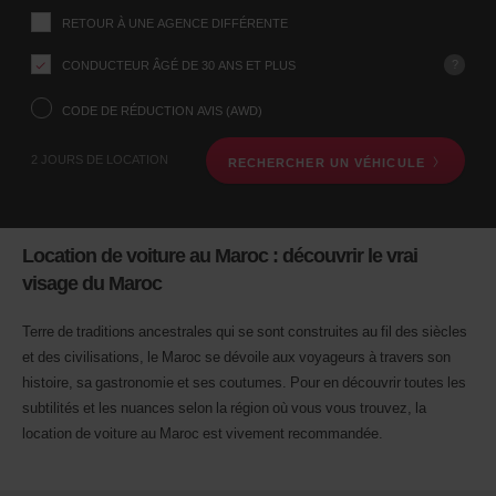
ce
Indiquez
RETOUR À UNE AGENCE DIFFÉRENTE
l’agence
formulaire
où
vous
?
CONDUCTEUR ÂGÉ DE 30 ANS ET PLUS
voulez
prendre
CODE DE RÉDUCTION AVIS (AWD)
votre
véhicule
2 JOURS DE LOCATION
RECHERCHER UN VÉHICULE
à
l’aide
du
formulaire
de
Location de voiture au Maroc : découvrir le vrai
recherche
visage du Maroc
ci-
dessous.
Veuillez
Terre de traditions ancestrales qui se sont construites au fil des siècles
indiquer
et des civilisations, le Maroc se dévoile aux voyageurs à travers son
ensuite
histoire, sa gastronomie et ses coutumes. Pour en découvrir toutes les
vos
dates
subtilités et les nuances selon la région où vous vous trouvez, la
de
location de voiture au Maroc est vivement recommandée.
départ
et
de