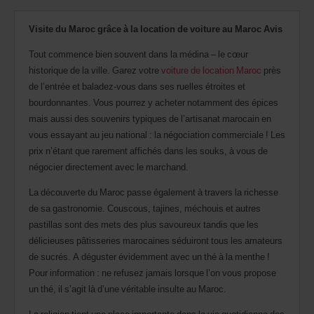
retour.
Vous
Visite du Maroc grâce à la location de voiture au Maroc Avis
pouvez
également
Tout commence bien souvent dans la médina – le cœur
indiquer
votre
historique de la ville. Garez votre
voiture de location Maroc
près
numéro
de l’entrée et baladez-vous dans ses ruelles étroites et
AWD
bourdonnantes. Vous pourrez y acheter notamment des épices
(Remise
internationale
mais aussi des souvenirs typiques de l’artisanat marocain en
Avis).
vous essayant au jeu national : la négociation commerciale ! Les
Vous
prix n’étant que rarement affichés dans les souks, à vous de
pouvez
négocier directement avec le marchand.
réserver
un
La découverte du Maroc passe également à travers la richesse
véhicule
utilitaire
de sa gastronomie. Couscous, tajines, méchouis et autres
ou
pastillas sont des mets des plus savoureux tandis que les
un
délicieuses pâtisseries marocaines séduiront tous les amateurs
scooter
si
de sucrés. A déguster évidemment avec un thé à la menthe !
ceux-
Pour information : ne refusez jamais lorsque l’on vous propose
ci
un thé, il s’agit là d’une véritable insulte au Maroc.
sont
disponibles