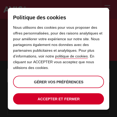
Politique des cookies
Welcome
to
Nous utilisons des cookies pour vous proposer des
Avis
LOUER UNE VOITURE AU MAROC : UNE
offres personnalisées, pour des raisons analytiques et
pour améliorer votre expérience sur notre site. Nous
PLONGÉE DANS LES TRADITIONS
partageons également nos données avec des
partenaires publicitaires et analytiques. Pour plus
Avis Maroc
d’informations, voir notre
politique de cookies
. En
cliquant sur ACCEPTER vous acceptez que nous
utilisions des cookies.
Instructions
Ignorer
Rechercher
une
Utili
for
agence
les
GÉRER VOS PRÉFÉRENCES
Screen
date
La
choisir
L’heure
choisir
temps
temps
11
10
de
date
de
de
de
depui
depui
MAR.
liens
Reader
:00
début
de
modifier
départ
modifier
(minut
(heure
AOÛT
départ
choisie
Users:
contenus
ACCEPTER ET FERMER
choisie
est
date
Actuel
choisir
time
L’heure
choisir
temps
temps
est
Skip
13
10
de
de
to
de
de
jusqu’
jusqu’
JEU.
le
:00
screen
dans
fin
modifier
départ
modifier
(heure
(minut
AOÛT
reader
choisie
instructions
est