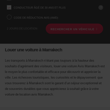
formulaire
où
vous
?
CONDUCTEUR ÂGÉ DE 30 ANS ET PLUS
voulez
prendre
CODE DE RÉDUCTION AVIS (AWD)
votre
véhicule
2 JOURS DE LOCATION
RECHERCHER UN VÉHICULE
à
l’aide
du
formulaire
de
Louer une voiture à Marrakech
recherche
ci-
dessous.
Les transports à Marrakech n’étant pas toujours à la hauteur des
Veuillez
souhaits d’agrément des visiteurs, louer une voiture Avis Marrakech est
indiquer
le moyen le plus confortable et efficace pour découvrir et apprécier la
ensuite
ville. Les richesses touristiques, les curiosités et le dépaysement que
vos
dates
vous trouverez à Marrakech sont le garant d’un séjour exceptionnel et
de
de souvenirs durables que vous apprécierez à souhait grâce à votre
départ
voiture de location avis Marrakech.
et
de
retour.
Vous