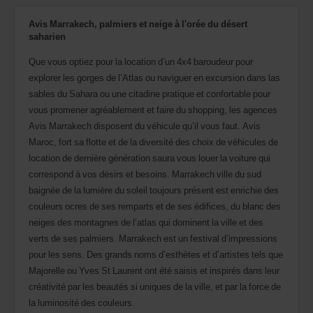
pouvez
également
Avis Marrakech, palmiers et neige à l'orée du désert
indiquer
saharien
votre
numéro
Que vous optiez pour la location d’un 4x4 baroudeur pour
AWD
explorer les gorges de l’Atlas ou naviguer en excursion dans las
(Remise
sables du Sahara ou une citadine pratique et confortable pour
internationale
vous promener agréablement et faire du shopping, les agences
Avis).
Vous
Avis Marrakech disposent du véhicule qu’il vous faut. Avis
pouvez
Maroc, fort sa flotte et de la diversité des choix de véhicules de
réserver
location de dernière génération saura vous louer la voiture qui
un
véhicule
correspond à vos désirs et besoins. Marrakech ville du sud
utilitaire
baignée de la lumière du soleil toujours présent est enrichie des
ou
couleurs ocres de ses remparts et de ses édifices, du blanc des
un
neiges des montagnes de l‘atlas qui dominent la ville et des
scooter
si
verts de ses palmiers. Marrakech est un festival d’impressions
ceux-
pour les sens. Des grands noms d’esthètes et d’artistes tels que
ci
Majorelle ou Yves St Laurent ont été saisis et inspirés dans leur
sont
disponibles
créativité par les beautés si uniques de la ville, et par la force de
dans
la luminosité des couleurs.
votre