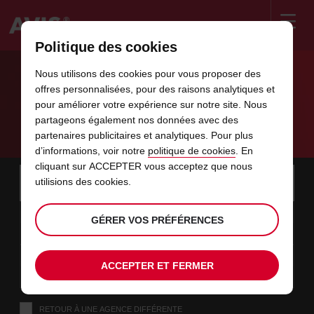
Politique des cookies
Welcome
to
Nous utilisons des cookies pour vous proposer des
Avis
LOCATION DE VOITURE À MARRAKECH
offres personnalisées, pour des raisons analytiques et
pour améliorer votre expérience sur notre site. Nous
partageons également nos données avec des
Avis Marrakech
partenaires publicitaires et analytiques. Pour plus
d’informations, voir notre
politique de cookies
. En
cliquant sur ACCEPTER vous acceptez que nous
Instructions
Ignorer
Rechercher
utilisions des cookies.
une
Utili
for
agence
les
Screen
date
La
choisir
L’heure
choisir
temps
temps
09
10
de
date
de
de
de
depui
depui
DIM.
GÉRER VOS PRÉFÉRENCES
liens
Reader
:00
début
de
modifier
départ
modifier
(minut
(heure
AOÛT
départ
choisie
Users:
contenus
choisie
est
date
Actuel
choisir
time
L’heure
choisir
temps
temps
est
Skip
11
10
de
de
to
de
de
jusqu’
jusqu’
MAR.
ACCEPTER ET FERMER
le
:00
screen
dans
fin
modifier
départ
modifier
(heure
(minut
AOÛT
reader
choisie
instructions
est
ce
Indiquez
RETOUR À UNE AGENCE DIFFÉRENTE
l’agence