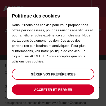
Politique des cookies
Welcome
to
Nous utilisons des cookies pour vous proposer des
Avis
APPLICATION MOBILE AVIS LOCATION DE
offres personnalisées, pour des raisons analytiques et
pour améliorer votre expérience sur notre site. Nous
VOITURE
partageons également nos données avec des
partenaires publicitaires et analytiques. Pour plus
Avis Maroc : expertise location voiture au Maroc
d’informations, voir notre
politique de cookies
. En
cliquant sur ACCEPTER vous acceptez que nous
utilisions des cookies.
Louez une voiture au Maroc en un clic !
Gérez votre location de voiture partout sur mobile via l'application
GÉRER VOS PRÉFÉRENCES
Grâce à notre toute nouvelle application, il n'a jamais été aussi facile de
ACCEPTER ET FERMER
choisir et réserver votre voiture depuis votre mobile. Quelques clics
suffisent pour que la voiture de votre choix vous attende dans l'une de
nos agences de location de voiture Avis Maroc : Casablanca,