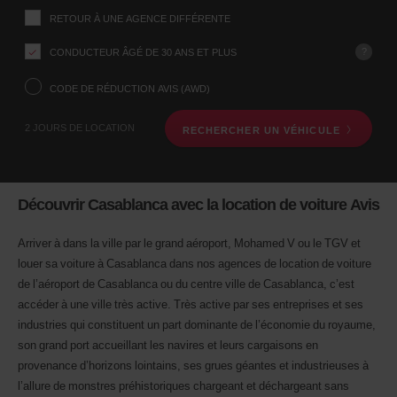
ce
Indiquez
RETOUR À UNE AGENCE DIFFÉRENTE
l’agence
formulaire
où
vous
?
CONDUCTEUR ÂGÉ DE 30 ANS ET PLUS
voulez
prendre
CODE DE RÉDUCTION AVIS (AWD)
votre
véhicule
2 JOURS DE LOCATION
RECHERCHER UN VÉHICULE
à
l’aide
du
formulaire
de
Découvrir Casablanca avec la location de voiture Avis
recherche
ci-
dessous.
Arriver à dans la ville par le grand aéroport, Mohamed V ou le TGV et
Veuillez
louer sa voiture à Casablanca dans nos agences de location de voiture
indiquer
de l’aéroport de Casablanca ou du centre ville de Casablanca, c’est
ensuite
accéder à une ville très active. Très active par ses entreprises et ses
vos
dates
industries qui constituent un part dominante de l’économie du royaume,
de
son grand port accueillant les navires et leurs cargaisons en
départ
provenance d’horizons lointains, ses grues géantes et industrieuses à
et
l’allure de monstres préhistoriques chargeant et déchargeant sans
de