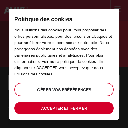
Politique des cookies
Welcome
to
Nous utilisons des cookies pour vous proposer des
Avis
LOCATION VOITURE CASABLANCA :
offres personnalisées, pour des raisons analytiques et
pour améliorer votre expérience sur notre site. Nous
VILLE INDUSTRIELLE ET COMMERCIALE
partageons également nos données avec des
partenaires publicitaires et analytiques. Pour plus
Location de voiture avis casablanca
d’informations, voir notre
politique de cookies
. En
cliquant sur ACCEPTER vous acceptez que nous
utilisions des cookies.
Instructions
Ignorer
Rechercher
une
Utili
for
agence
les
GÉRER VOS PRÉFÉRENCES
Screen
date
La
choisir
L’heure
choisir
temps
temps
08
10
de
date
de
de
de
depui
depui
SAM.
liens
Reader
:00
début
de
modifier
départ
modifier
(minut
(heure
AOÛT
départ
choisie
Users:
contenus
ACCEPTER ET FERMER
choisie
est
date
Actuel
choisir
time
L’heure
choisir
temps
temps
est
Skip
10
10
de
de
to
de
de
jusqu’
jusqu’
LUN.
le
:00
screen
dans
fin
modifier
départ
modifier
(heure
(minut
AOÛT
reader
choisie
instructions
est