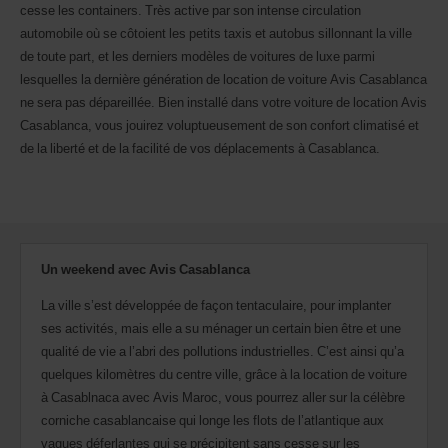
retour.
cesse les containers. Très active par son intense circulation
Vous
automobile où se côtoient les petits taxis et autobus sillonnant la ville
pouvez
de toute part, et les derniers modèles de voitures de luxe parmi
également
indiquer
lesquelles la dernière génération de location de voiture Avis Casablanca
votre
ne sera pas dépareillée. Bien installé dans votre voiture de location Avis
numéro
Casablanca, vous jouirez voluptueusement de son confort climatisé et
AWD
de la liberté et de la facilité de vos déplacements à Casablanca.
(Remise
internationale
Avis).
Vous
pouvez
réserver
un
Un weekend avec Avis Casablanca
véhicule
utilitaire
La ville s’est développée de façon tentaculaire, pour implanter
ou
ses activités, mais elle a su ménager un certain bien être et une
un
scooter
qualité de vie a l’abri des pollutions industrielles. C’est ainsi qu’a
si
quelques kilomètres du centre ville, grâce à la location de voiture
ceux-
à Casablnaca avec Avis Maroc, vous pourrez aller sur la célèbre
ci
sont
corniche casablancaise qui longe les flots de l’atlantique aux
disponibles
vagues déferlantes qui se précipitent sans cesse sur les